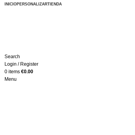
INICIO
PERSONALIZAR
TIENDA
Search
Login / Register
0
items
€
0.00
Menu