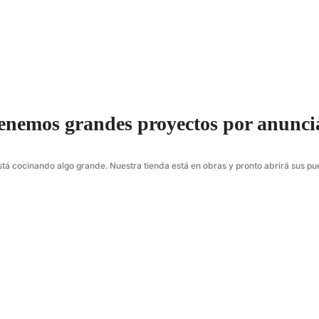
Visita nuestra Tienda o Personaliza tu producto
Crea tus propios diseños o Visita nuestra Tienda
enemos grandes proyectos por anunci
stá cocinando algo grande. Nuestra tienda está en obras y pronto abrirá sus pue