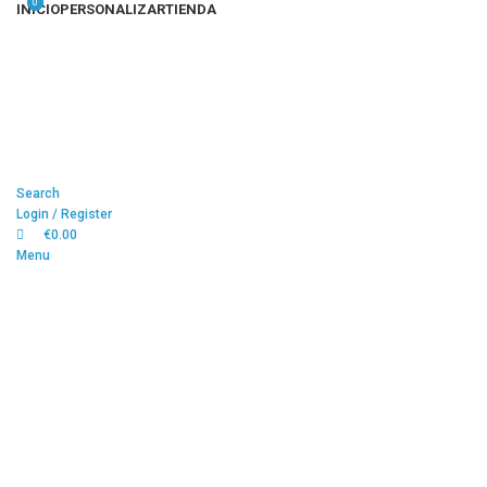
0
0
INICIO
PERSONALIZAR
TIENDA
Search
Login / Register
€
0.00
Menu