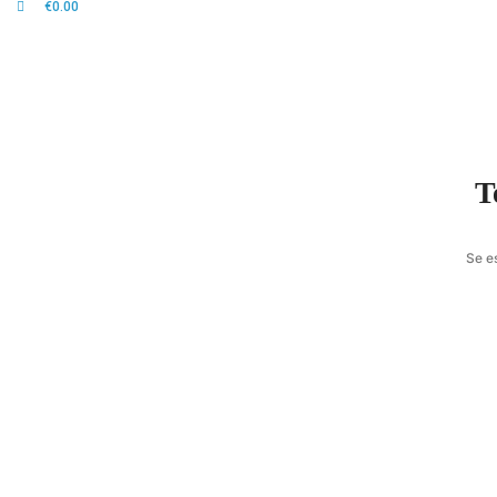
€
0.00
T
Se e