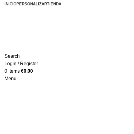
INICIO
PERSONALIZAR
TIENDA
Search
Login / Register
0
items
€
0.00
Menu