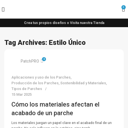
0
Crea tus propios diseños o Visita nuestra Tienda
Tag Archives: Estilo Único
0
PatchPRO
Aplicaciones y uso de los Parches
,
Producción de los Parches
,
Sostenibilidad y Materiales
,
Tipos de Parches
15 Mar 2025
Cómo los materiales afectan el
acabado de un parche
Los materiales juegan un papel clave en el acabado final de un