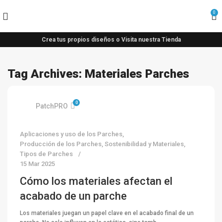
0
Crea tus propios diseños o Visita nuestra Tienda
Tag Archives: Materiales Parches
0
PatchPRO
Aplicaciones y uso de los Parches
,
Producción de los Parches
,
Sostenibilidad y Materiales
,
Tipos de Parches
15 Mar 2025
Cómo los materiales afectan el
acabado de un parche
Los materiales juegan un papel clave en el acabado final de un