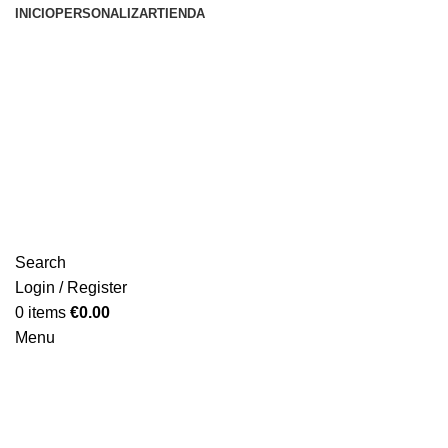
INICIO
PERSONALIZAR
TIENDA
Search
Login / Register
0
items
€
0.00
Menu