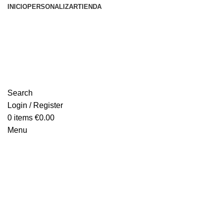
INICIO
PERSONALIZAR
TIENDA
Search
Login / Register
0
items
€
0.00
Menu