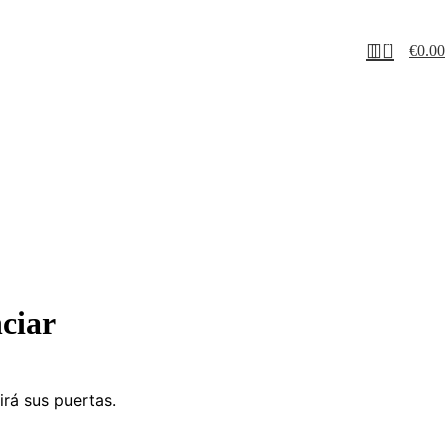
0
€
0.00
ciar
irá sus puertas.