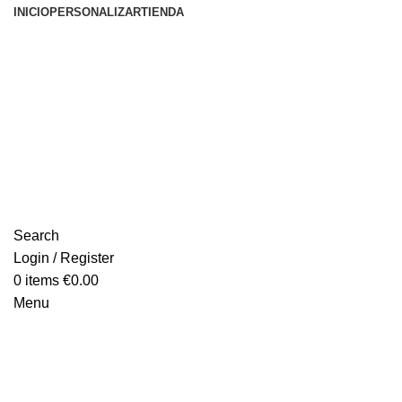
INICIO
PERSONALIZAR
TIENDA
Search
Login / Register
0
items
€
0.00
Menu